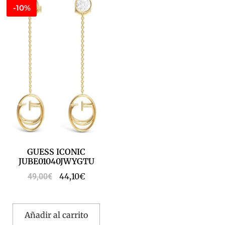
-10%
GUESS ICONIC
JUBE01040JWYGTU
44,10
€
49,00
€
Añadir al carrito