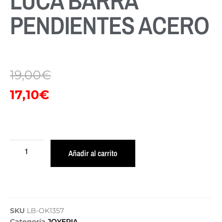
LUCA BARRA
PENDIENTES ACERO
19,00
€
17,10
€
Añadir al carrito
SKU
LB-OK1357
Categoría
JOYERIA