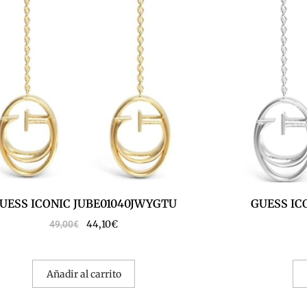
UESS ICONIC JUBE01040JWYGTU
GUESS IC
44,10
€
49,00
€
Añadir al carrito