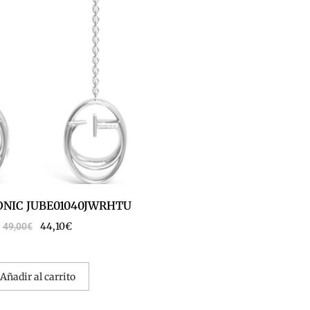
ONIC JUBE01040JWRHTU
44,10
€
49,00
€
Añadir al carrito