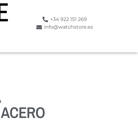
+34 922 151 269
info@watchstore.es
A
 ACERO