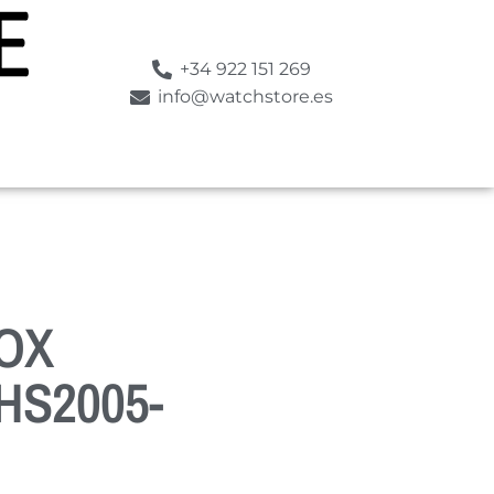
+34 922 151 269
info@watchstore.es
OX
S2005-