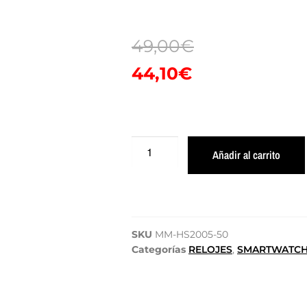
49,00
€
44,10
€
Añadir al carrito
SKU
MM-HS2005-50
Categorías
RELOJES
,
SMARTWATC