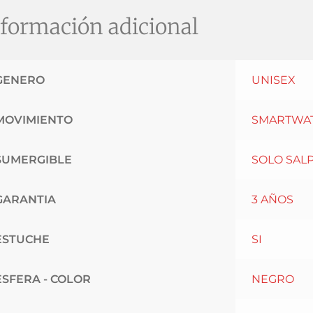
formación adicional
GENERO
UNISEX
MOVIMIENTO
SMARTWAT
SUMERGIBLE
SOLO SAL
GARANTIA
3 AÑOS
ESTUCHE
SI
ESFERA - COLOR
NEGRO