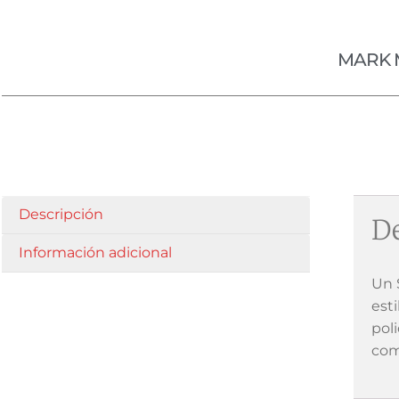
MARK 
Descripción
De
Información adicional
Un 
est
pol
com