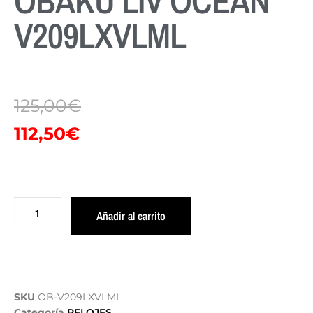
OBAKU LIV OCEAN
V209LXVLML
125,00
€
112,50
€
Añadir al carrito
SKU
OB-V209LXVLML
Categoría
RELOJES