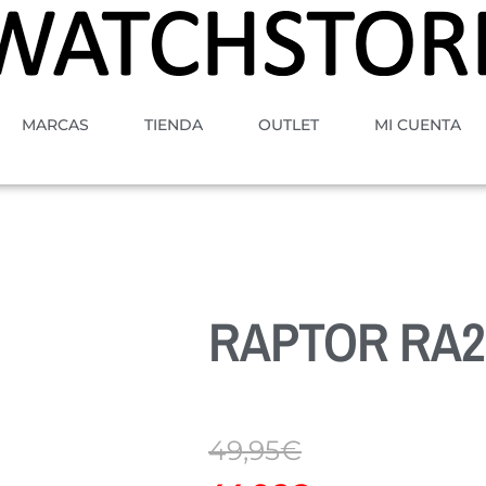
MARCAS
TIENDA
OUTLET
MI CUENTA
RAPTOR RA2
49,95
€