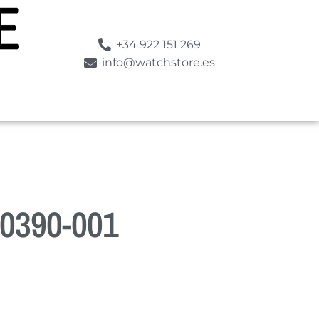
+34 922 151 269
info@watchstore.es
0390-001