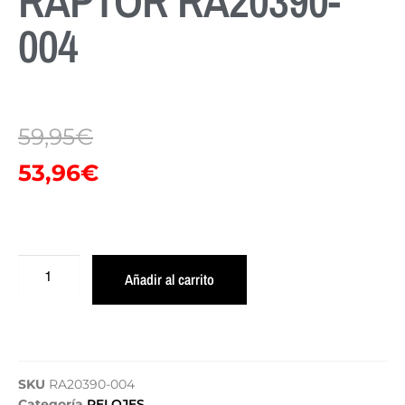
RAPTOR RA20390-
004
59,95
€
53,96
€
Añadir al carrito
SKU
RA20390-004
Categoría
RELOJES