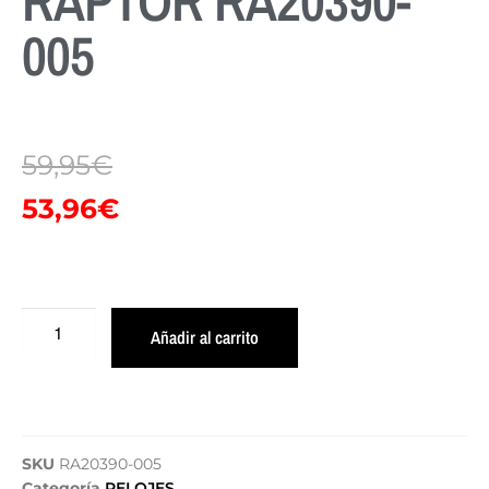
RAPTOR RA20390-
005
59,95
€
53,96
€
Añadir al carrito
SKU
RA20390-005
Categoría
RELOJES