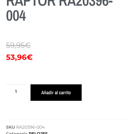
RAPTOR RA20396-
004
59,95
€
53,96
€
Añadir al carrito
SKU
RA20396-004
Categoría
RELOJES