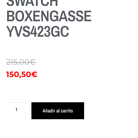
SWATCH
BOXENGASSE
YVS423GC
215,00
€
150,50
€
Añadir al carrito