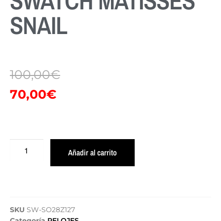
SWATCH MATISSES
SNAIL
100,00
€
70,00
€
Añadir al carrito
SKU
SW-SO28Z127
Categoría
RELOJES