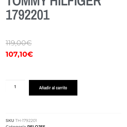
TOMMY HILFIGER
1792201
119,00
€
107,10
€
Añadir al carrito
SKU
TH-1792201
Categoría
RELOJES