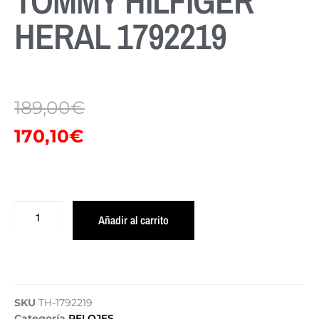
TOMMY HILFIGER
HERAL 1792219
189,00
€
170,10
€
Añadir al carrito
SKU
TH-1792219
Categoría
RELOJES