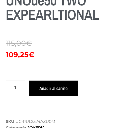
UNOde50 TWO
EXPEARLTIONAL
115,00
€
109,25
€
Añadir al carrito
SKU
UC-PUL2374AZU0M
Categoría
JOYERIA