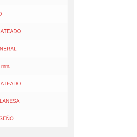
O
LATEADO
INERAL
 mm.
LATEADO
ILANESA
ISEÑO