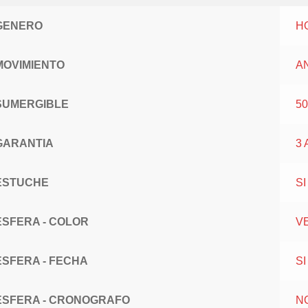
GENERO
H
MOVIMIENTO
A
SUMERGIBLE
5
GARANTIA
3
ESTUCHE
SI
ESFERA - COLOR
V
ESFERA - FECHA
SI
ESFERA - CRONOGRAFO
N