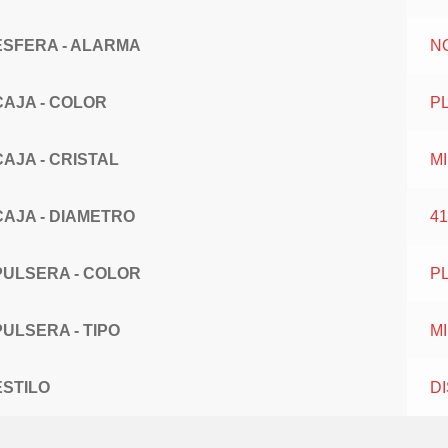
ESFERA - ALARMA
N
CAJA - COLOR
P
CAJA - CRISTAL
M
CAJA - DIAMETRO
41
PULSERA - COLOR
P
PULSERA - TIPO
M
ESTILO
D