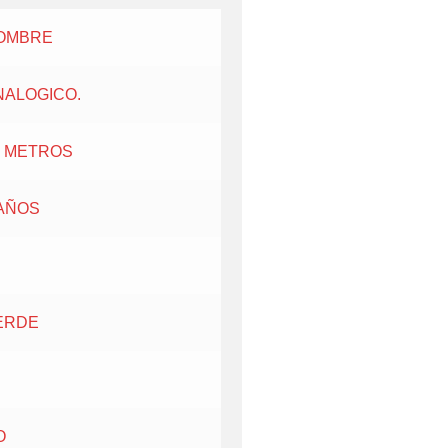
OMBRE
NALOGICO.
0 METROS
 AÑOS
ERDE
O