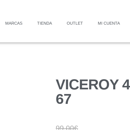
MARCAS
TIENDA
OUTLET
MI CUENTA
VICEROY 4
67
99,00
€