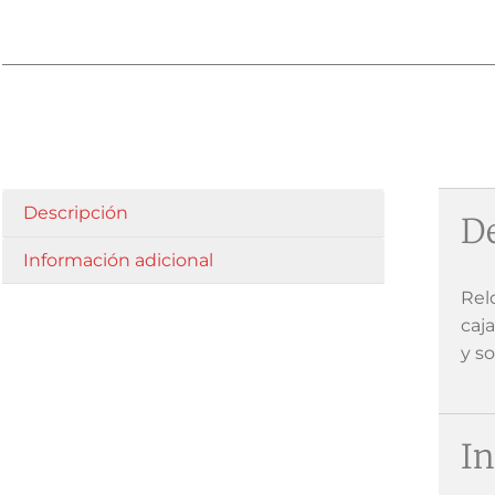
Descripción
De
Información adicional
Rel
caj
y so
In