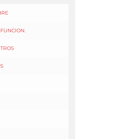
BRE
IFUNCION.
ETROS
OS