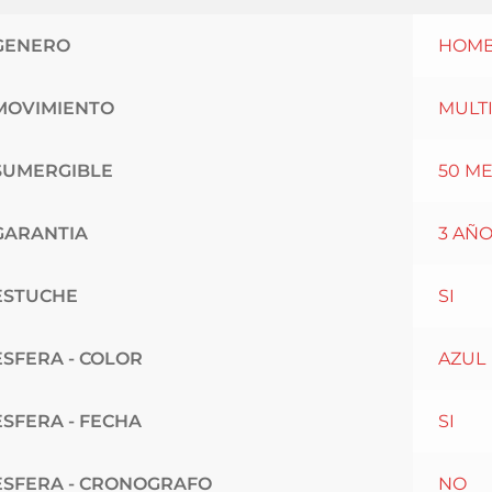
GENERO
HOM
MOVIMIENTO
MULT
SUMERGIBLE
50 M
GARANTIA
3 AÑ
ESTUCHE
SI
ESFERA - COLOR
AZUL
ESFERA - FECHA
SI
ESFERA - CRONOGRAFO
NO