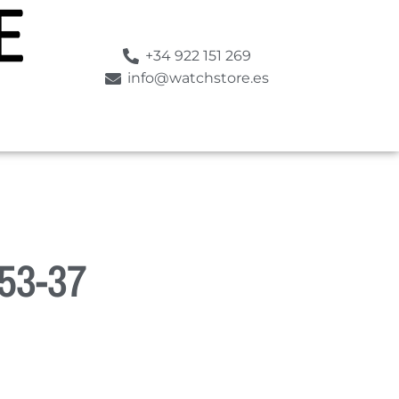
+34 922 151 269
info@watchstore.es
53-37