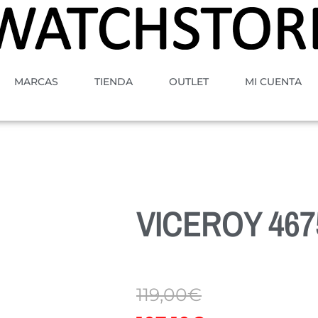
MARCAS
TIENDA
OUTLET
MI CUENTA
VICEROY 467
119,00
€