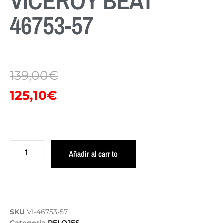
VICEROY BEAT
46753-57
139,00
€
125,10
€
Añadir al carrito
SKU
VI-46753-57
Categoría
RELOJES