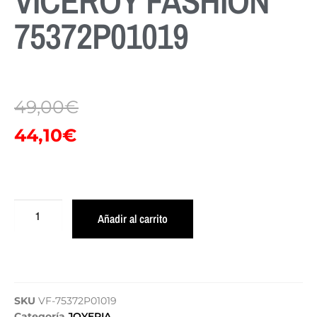
VICEROY FASHION
75372P01019
49,00
€
44,10
€
Añadir al carrito
SKU
VF-75372P01019
Categoría
JOYERIA