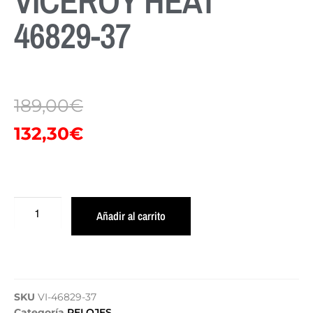
VICEROY HEAT
46829-37
189,00
€
132,30
€
Añadir al carrito
SKU
VI-46829-37
Categoría
RELOJES