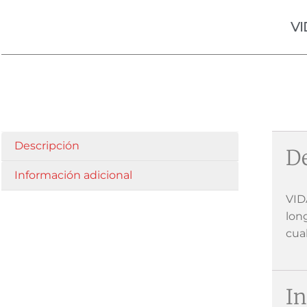
VI
Descripción
De
Información adicional
VID
lon
cua
In