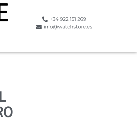
+34 922 151 269
info@watchstore.es
L
RO