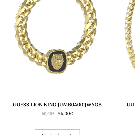
GUESS LION KING JUMB04001JWYGB
GU
54,00
€
60,00
€