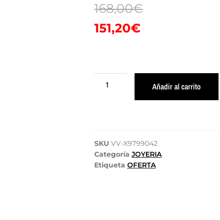
168,00
€
151,20
€
Añadir al carrito
SKU
VV-X9799042
Categoría
JOYERIA
Etiqueta
OFERTA