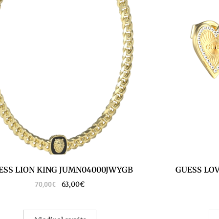
ESS LION KING JUMN04000JWYGB
GUESS LOV
63,00
€
70,00
€