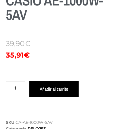
CASIO AE-1000W-
5AV
39,90
€
35,91
€
Añadir al carrito
SKU
CA-AE-1000W-5AV
Categoría
RELOJES