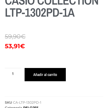
CASIO COLLECTION
LTP-1302PD-1A
59,90
€
53,91
€
Añadir al carrito
SKU
CA-LTP-1302PD-1
Categoría
RELOJES