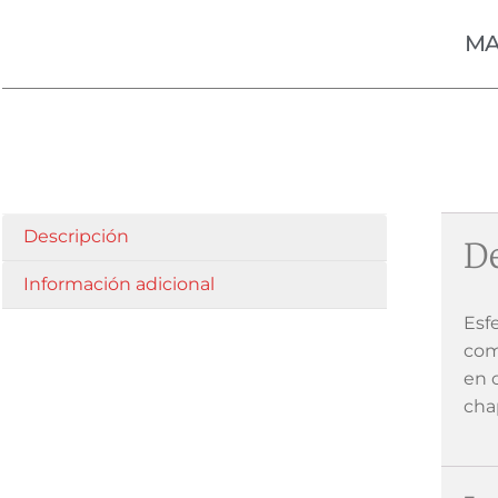
MA
Descripción
De
Información adicional
Esf
com
en 
cha