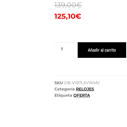
139,00
€
125,10
€
Añadir al carrito
SKU
OB-V197LXVWMV
Categoría
RELOJES
Etiqueta
OFERTA