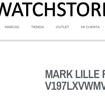
MARCAS
TIENDA
OUTLET
MI CUENTA
MARK LILLE
V197LXVWM