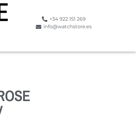
+34 922 151 269
info@watchstore.es
 ROSE
V