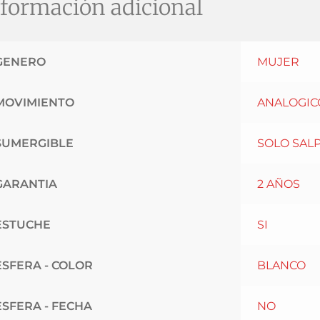
formación adicional
GENERO
MUJER
MOVIMIENTO
ANALOGIC
SUMERGIBLE
SOLO SAL
GARANTIA
2 AÑOS
ESTUCHE
SI
ESFERA - COLOR
BLANCO
ESFERA - FECHA
NO