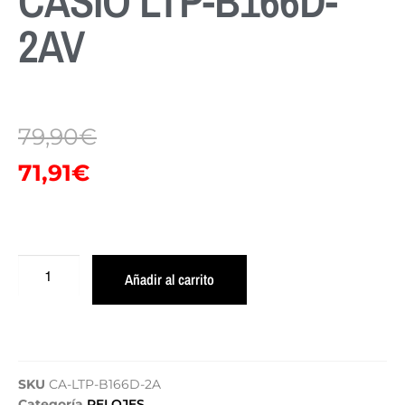
CASIO LTP-B166D-
2AV
79,90
€
71,91
€
Añadir al carrito
SKU
CA-LTP-B166D-2A
Categoría
RELOJES