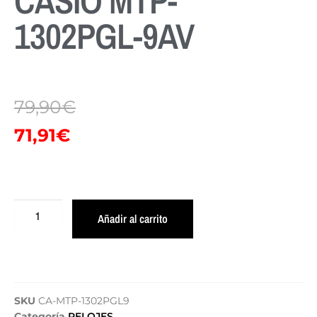
CASIO MTP-
1302PGL-9AV
79,90
€
71,91
€
Añadir al carrito
SKU
CA-MTP-1302PGL9
Categoría
RELOJES