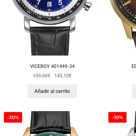
VICEROY 401449-34
E
159,00
€
143,10
€
Añadir al carrito
-30%
-10%