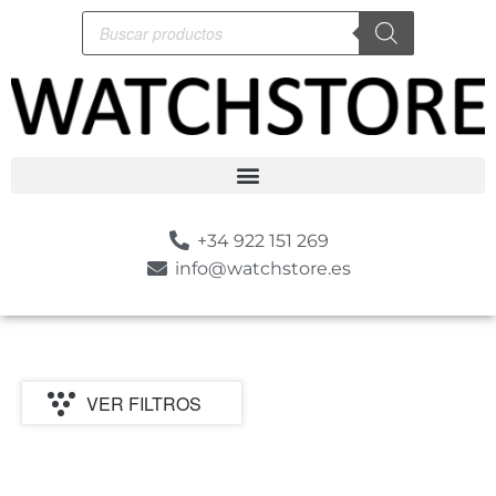
+34 922 151 269
info@watchstore.es
VER FILTROS
P
MARCA
CATEGORIA
TIPO
MOVIMIENTO
GENERO
ESTILO
SUMER