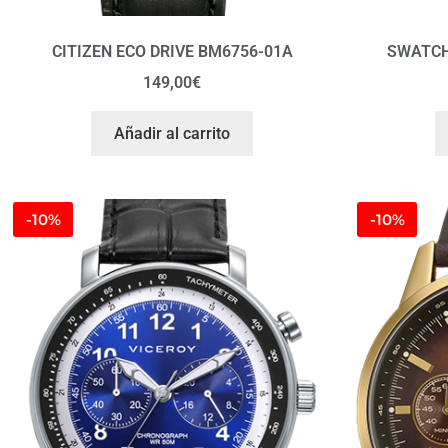
CITIZEN ECO DRIVE BM6756-01A
SWATCH
149,00
€
Añadir al carrito
-10%
-10%