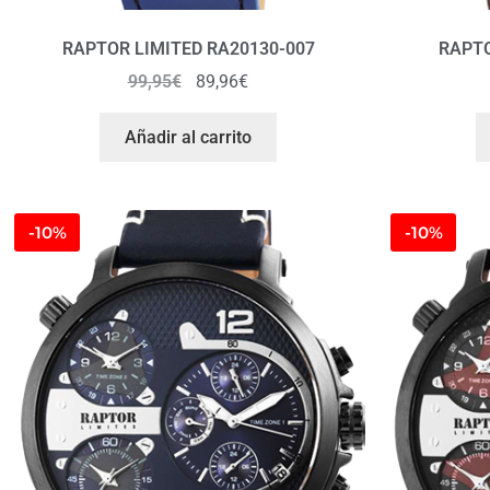
RAPTOR LIMITED RA20130-007
RAPTO
99,95
€
89,96
€
Añadir al carrito
-10%
-10%