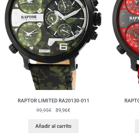
RAPTOR LIMITED RA20130-011
RAPTO
99,95
€
89,96
€
Añadir al carrito