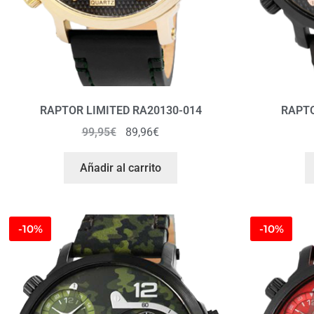
RAPTOR LIMITED RA20130-014
RAPTO
99,95
€
89,96
€
Añadir al carrito
-10%
-10%