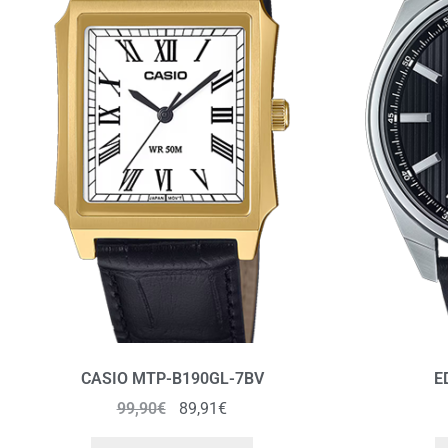
CASIO MTP-B190GL-7BV
E
99,90
€
89,91
€