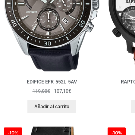
EDIFICE EFR-552L-5AV
RAPTO
119,00
€
107,10
€
Añadir al carrito
-10%
-10%