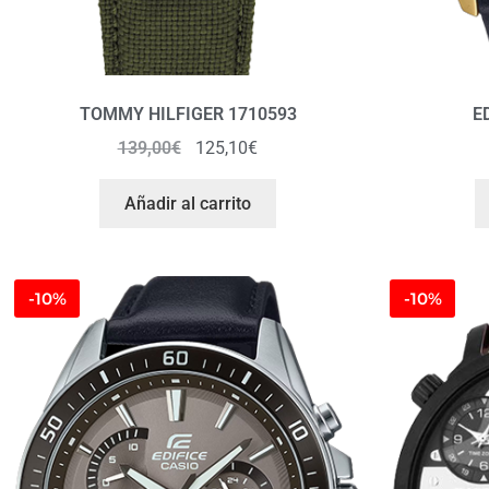
TOMMY HILFIGER 1710593
E
139,00
€
125,10
€
Añadir al carrito
-10%
-10%