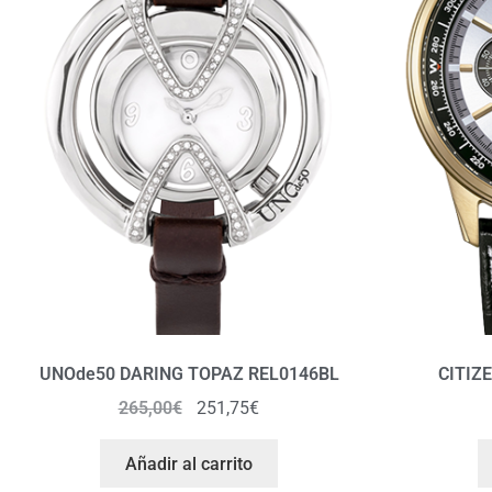
UNOde50 DARING TOPAZ REL0146BL
CITIZ
265,00
€
251,75
€
Añadir al carrito