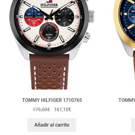
TOMMY HILFIGER 1710765
TOMMY 
179,00
€
161,10
€
Añadir al carrito