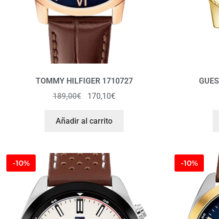
TOMMY HILFIGER 1710727
GUES
189,00
€
170,10
€
Añadir al carrito
-10%
-10%