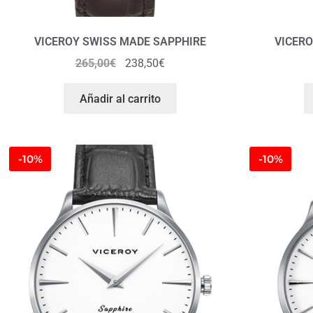
VICEROY SWISS MADE SAPPHIRE
VICERO
265,00
€
238,50
€
Añadir al carrito
-10%
-10%