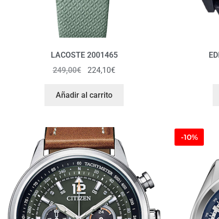
LACOSTE 2001465
ED
249,00
€
224,10
€
Añadir al carrito
-10%