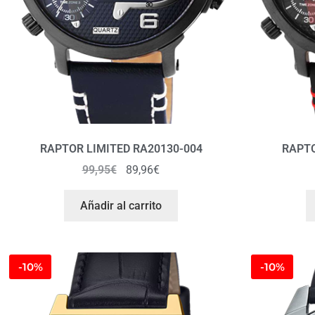
RAPTOR LIMITED RA20130-004
RAPTO
99,95
€
89,96
€
Añadir al carrito
-10%
-10%