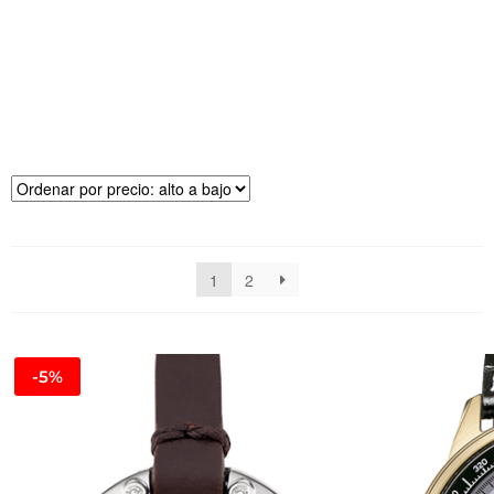
R
E
CI
O
1
2
-5%