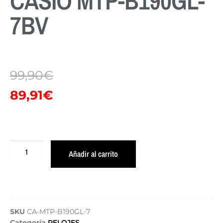
CASIO MTP-B190GL-
7BV
99,90
€
89,91
€
Añadir al carrito
SKU
CA-MTP-B190GL-7
Categoría
RELOJES