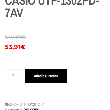
CASIO UTP-1302PD-
7AV
59,90
€
53,91
€
Añadir al carrito
SKU
CA-UTP-1302PD-7
Categoría
RELOJES