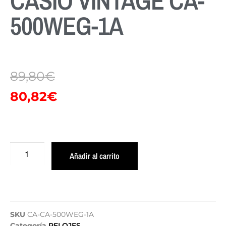
CASIO VINTAGE CA-
500WEG-1A
89,80
€
80,82
€
Añadir al carrito
SKU
CA-CA-500WEG-1A
Categoría
RELOJES