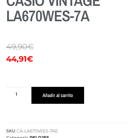
CASIO VINTAGE
LA670WES-7A
49,90
€
44,91
€
Añadir al carrito
SKU
CA-LA670WES-7AE
Categoría
RELOJES