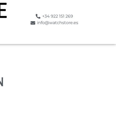
+34 922 151 269
info@watchstore.es
N