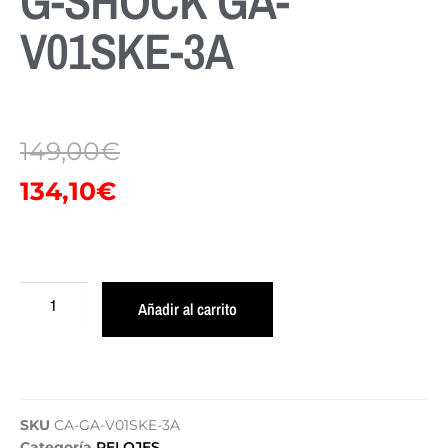
G-SHOCK GA-
V01SKE-3A
149,00
€
134,10
€
Añadir al carrito
SKU
CA-GA-V01SKE-3A
Categoría
RELOJES