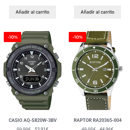
Añadir al carrito
Añadir al carrito
-10%
-10%
CASIO AQ-S820W-3BV
RAPTOR RA20365-004
59,90
€
53,91
€
49,95
€
44,96
€