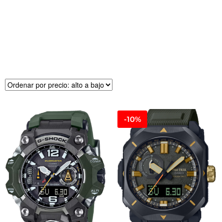
R
E
CI
O
-10%