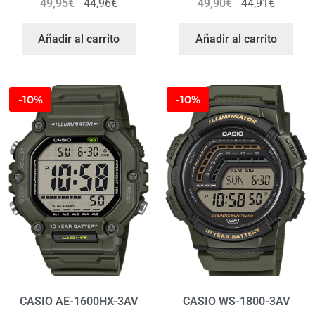
49,95
€
44,96
€
49,90
€
44,91
€
Añadir al carrito
Añadir al carrito
-10%
-10%
CASIO AE-1600HX-3AV
CASIO WS-1800-3AV