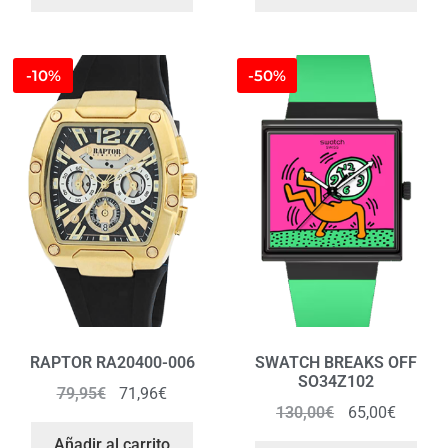
-10%
-50%
RAPTOR RA20400-006
SWATCH BREAKS OFF
SO34Z102
79,95
€
71,96
€
130,00
€
65,00
€
Añadir al carrito