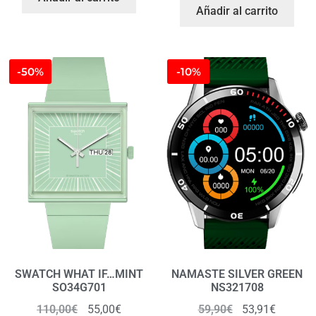
Añadir al carrito
-50%
-10%
SWATCH WHAT IF…MINT
NAMASTE SILVER GREEN
SO34G701
NS321708
110,00
€
55,00
€
59,90
€
53,91
€