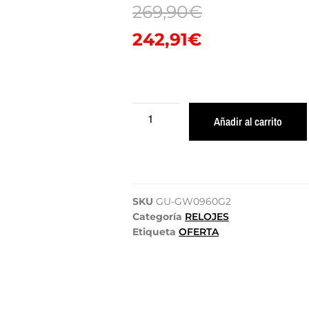
269,90
€
242,91
€
Añadir al carrito
SKU
GU-GW0960G2
Categoría
RELOJES
Etiqueta
OFERTA