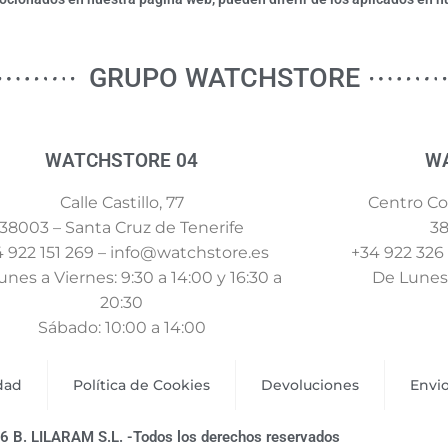
GRUPO WATCHSTORE
WATCHSTORE 04
W
Calle Castillo, 77
Centro Com
38003 – Santa Cruz de Tenerife
38
 922 151 269 – info@watchstore.es
+34 922 326
nes a Viernes: 9:30 a 14:00 y 16:30 a
De Lunes 
20:30
Sábado: 10:00 a 14:00
idad
Política de Cookies
Devoluciones
Envi
6 B. LILARAM S.L. -Todos los derechos reservados