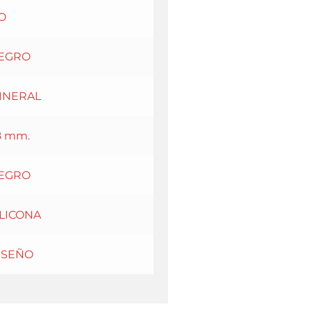
O
EGRO
INERAL
8 mm.
EGRO
ILICONA
ISEÑO