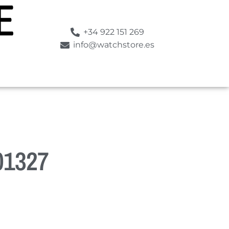
+34 922 151 269
info@watchstore.es
01327