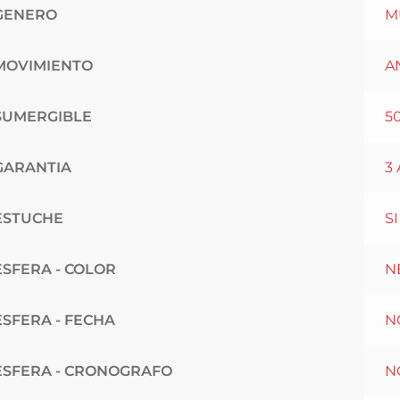
GENERO
M
MOVIMIENTO
A
SUMERGIBLE
5
GARANTIA
3
ESTUCHE
SI
ESFERA - COLOR
N
ESFERA - FECHA
N
ESFERA - CRONOGRAFO
N