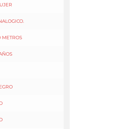
UJER
NALOGICO.
0 METROS
 AÑOS
EGRO
O
O