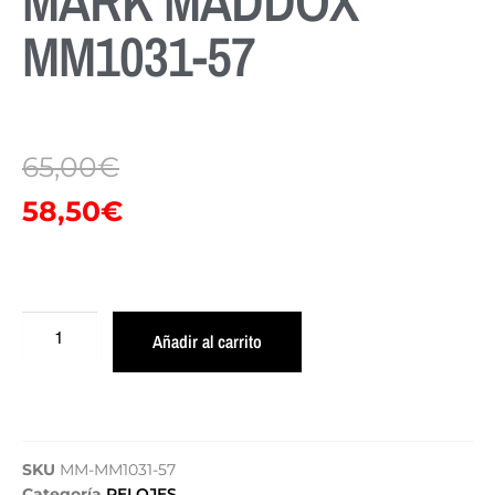
MARK MADDOX
MM1031-57
65,00
€
58,50
€
Añadir al carrito
SKU
MM-MM1031-57
Categoría
RELOJES