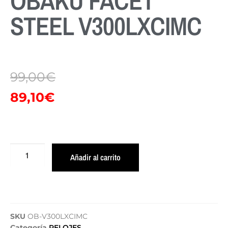
OBAKU FACET
STEEL V300LXCIMC
99,00
€
89,10
€
Añadir al carrito
SKU
OB-V300LXCIMC
Categoría
RELOJES