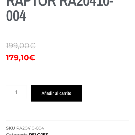
RAPTOR RA20410-
004
199,00
€
179,10
€
Añadir al carrito
SKU
RA20410-004
Categoría
RELOJES