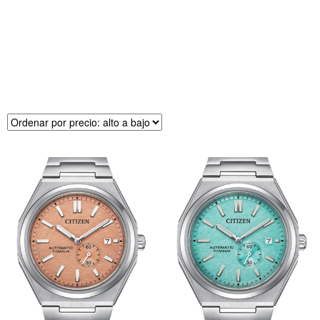
R
E
CI
O