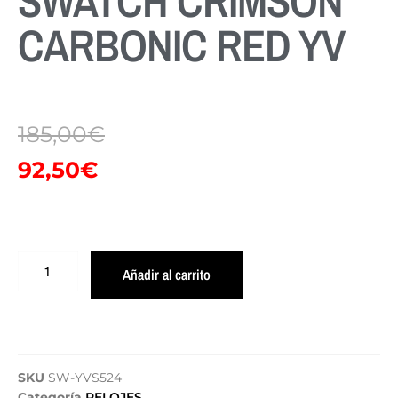
SWATCH CRIMSON
CARBONIC RED YV
185,00
€
92,50
€
Añadir al carrito
SKU
SW-YVS524
Categoría
RELOJES