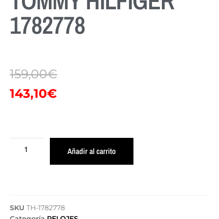
TOMMY HILFIGER
1782778
159,00
€
143,10
€
Añadir al carrito
SKU
TH-1782778
Categoría
RELOJES