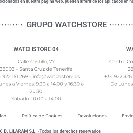
ionados en nuestra página web, pueden diferir de los aplicados en nu
GRUPO WATCHSTORE
WATCHSTORE 04
W
Calle Castillo, 77
Centro Com
38003 – Santa Cruz de Tenerife
38
 922 151 269 – info@watchstore.es
+34 922 326
nes a Viernes: 9:30 a 14:00 y 16:30 a
De Lunes 
20:30
Sábado: 10:00 a 14:00
idad
Política de Cookies
Devoluciones
Envi
6 B. LILARAM S.L. -Todos los derechos reservados