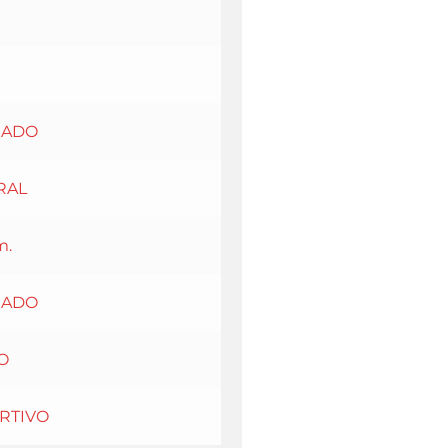
EADO
RAL
m.
EADO
O
RTIVO