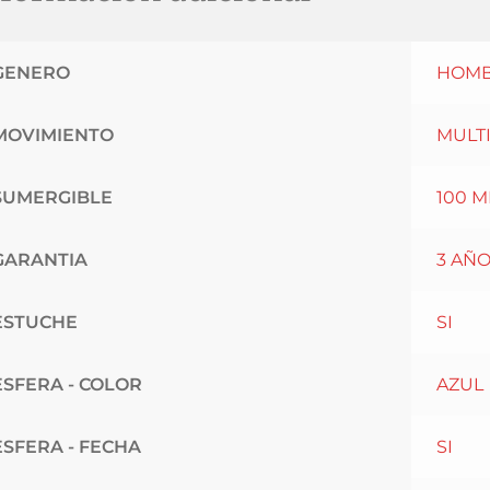
GENERO
HOM
MOVIMIENTO
MULT
SUMERGIBLE
100 
GARANTIA
3 AÑ
ESTUCHE
SI
ESFERA - COLOR
AZUL
ESFERA - FECHA
SI