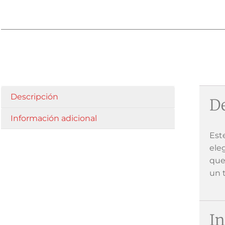
Descripción
De
Información adicional
Est
ele
que
un 
In