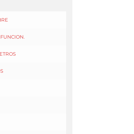
BRE
IFUNCION.
METROS
OS