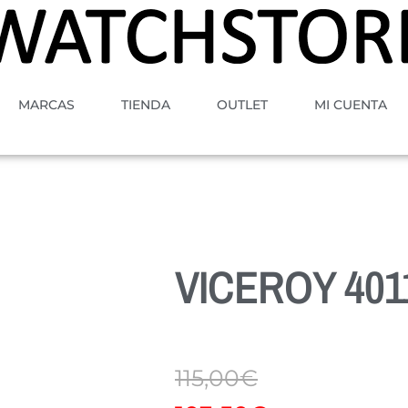
MARCAS
TIENDA
OUTLET
MI CUENTA
VICEROY 401
115,00
€