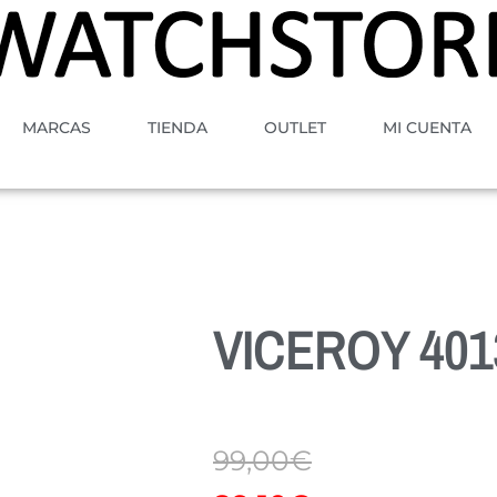
MARCAS
TIENDA
OUTLET
MI CUENTA
VICEROY 401
99,00
€