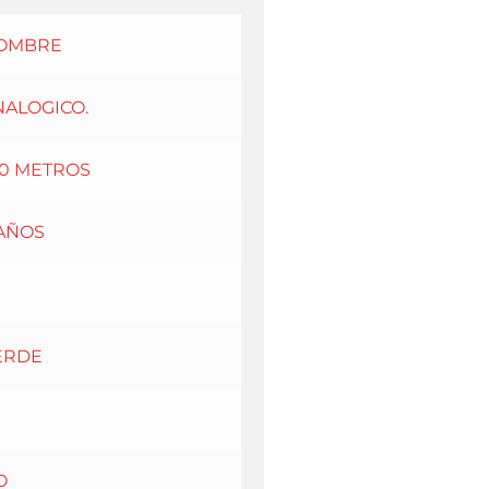
OMBRE
NALOGICO.
00 METROS
 AÑOS
ERDE
O