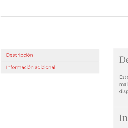
Descripción
De
Información adicional
Est
mal
dis
In