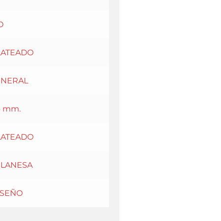
O
LATEADO
INERAL
4 mm.
LATEADO
ILANESA
ISEÑO