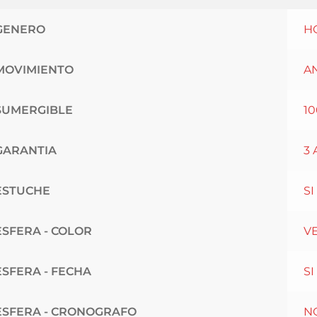
GENERO
H
MOVIMIENTO
A
SUMERGIBLE
1
GARANTIA
3
ESTUCHE
SI
ESFERA - COLOR
V
ESFERA - FECHA
SI
ESFERA - CRONOGRAFO
N