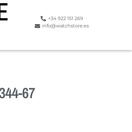
+34 922 151 269
info@watchstore.es
344-67