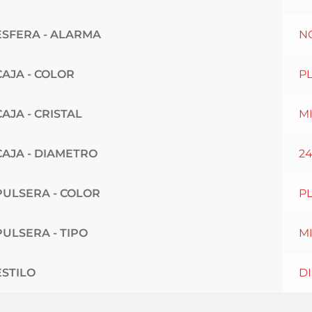
ESFERA - ALARMA
N
CAJA - COLOR
P
CAJA - CRISTAL
M
CAJA - DIAMETRO
2
PULSERA - COLOR
P
PULSERA - TIPO
M
ESTILO
D