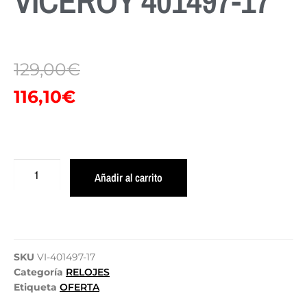
VICEROY 401497-17
129,00
€
116,10
€
Añadir al carrito
SKU
VI-401497-17
Categoría
RELOJES
Etiqueta
OFERTA