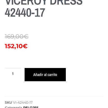
VICEROY DRESS
42440-17
169,00
€
152,10
€
Añadir al carrito
SKU
VI-42440-17
Categoría
RELOJES