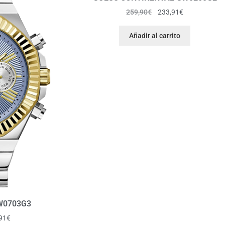
259,90
€
233,91
€
Añadir al carrito
W0703G3
91
€