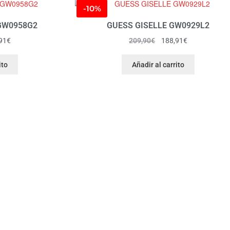
-10%
GW0958G2
GUESS GISELLE GW0929L2
91
€
209,90
€
188,91
€
ito
Añadir al carrito