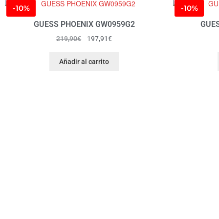
-10%
-10%
GUESS PHOENIX GW0959G2
GUES
219,90
€
197,91
€
Añadir al carrito