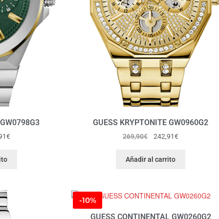
 GW0798G3
GUESS KRYPTONITE GW0960G2
91
€
269,90
€
242,91
€
ito
Añadir al carrito
-10%
GUESS CONTINENTAL GW0260G2