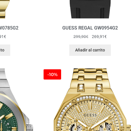
W0785G2
GUESS REGAL GW0954G2
91
€
299,90
€
269,91
€
ito
Añadir al carrito
-10%