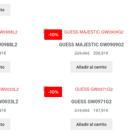
ito
-10%
W0988L2
GUESS MAJESTIC GW0909G2
91
€
229,90
€
206,91
€
ito
Añadir al carrito
-10%
W0033L2
GUESS GW0971G2
91
€
219,90
€
197,91
€
ito
Añadir al carrito