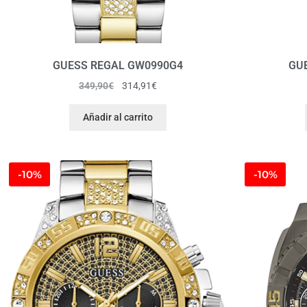
GUESS REGAL GW0990G4
GU
349,90
€
314,91
€
Añadir al carrito
-10%
-10%