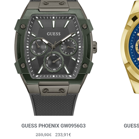
GUESS PHOENIX GW0956G3
GUESS
259,90
€
233,91
€