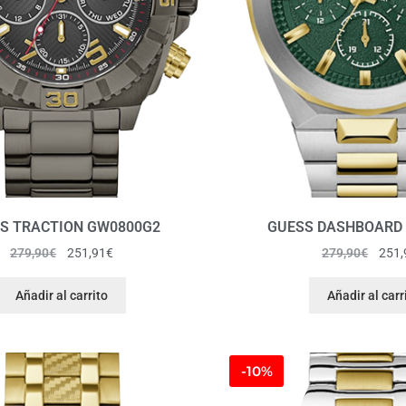
S TRACTION GW0800G2
GUESS DASHBOARD
279,90
€
251,91
€
279,90
€
251,
Añadir al carrito
Añadir al carr
-10%