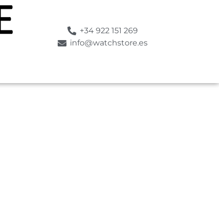
+34 922 151 269
info@watchstore.es
RO
ESTILO
SUMERGIBLE