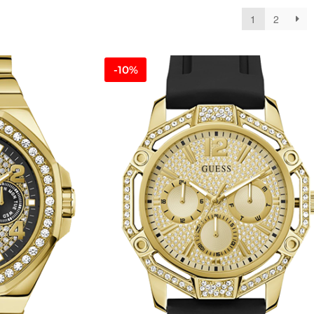
1
2
-10%