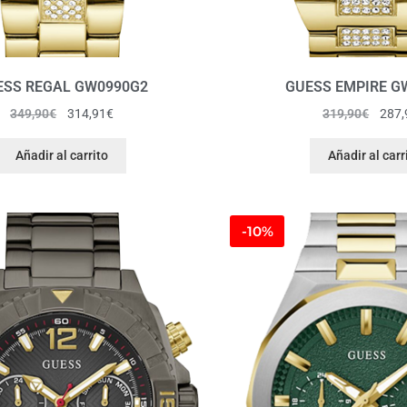
ESS REGAL GW0990G2
GUESS EMPIRE G
349,90
€
314,91
€
319,90
€
287,
Añadir al carrito
Añadir al carr
-10%