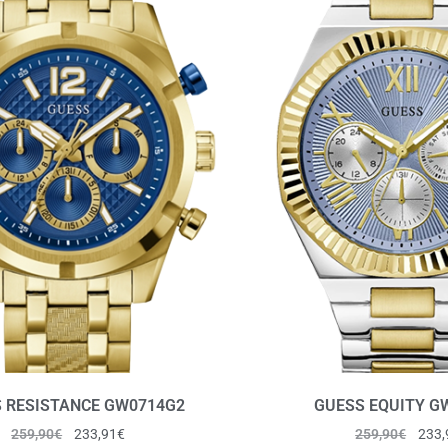
 RESISTANCE GW0714G2
GUESS EQUITY G
259,90
€
233,91
€
259,90
€
233,