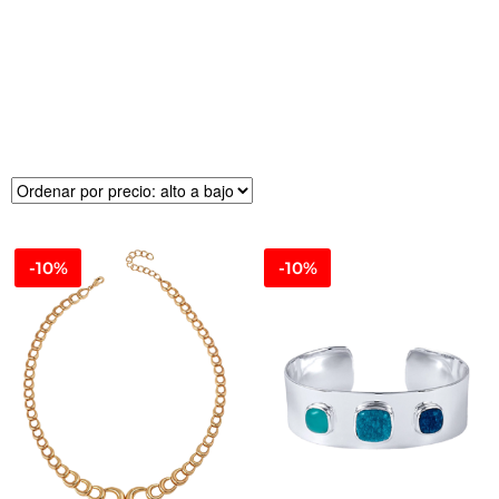
R
E
CI
O
-10%
-10%