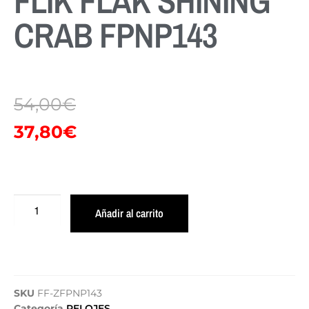
FLIK FLAK SHINING
CRAB FPNP143
54,00
€
37,80
€
Añadir al carrito
SKU
FF-ZFPNP143
Categoría
RELOJES