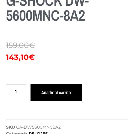
G-SHOCK DW-
5600MNC-8A2
159,00
€
143,10
€
Añadir al carrito
SKU
CA-DW5600MNC8A2
Categoría
RELOJES