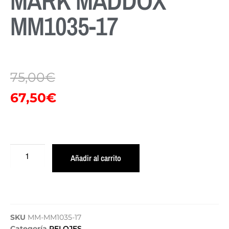
MARK MADDOX
MM1035-17
75,00
€
67,50
€
Añadir al carrito
SKU
MM-MM1035-17
Categoría
RELOJES