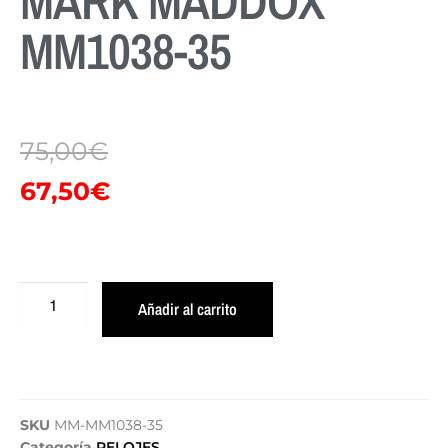
MARK MADDOX
MM1038-35
75,00
€
67,50
€
Añadir al carrito
SKU
MM-MM1038-35
Categoría
RELOJES